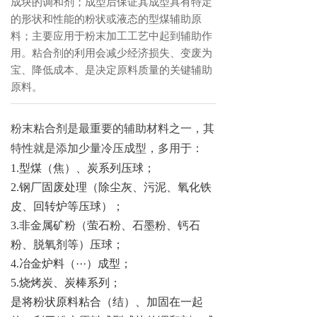
成块的调和剂；成型后保证其成型具有特定
的形状和性能的粉状或液态的型煤辅助原
料；主要应用于粉末加工工艺中起到辅助作
用。粘合剂的利用会减少经济损失、变废为
宝、降低成本、是决定原料质量的关键辅助
原料。
粉末粘合剂是最重要的
辅助材料之一
，其
特性就是添加少量冷压成
型
，多用于：
1
.
型煤
（焦）、炭系列
压球；
2
.
钢厂
固废处理（
除尘灰
、污泥、氧化铁
皮、回转炉等
压球
）
；
3
.
非金属
矿粉（萤石粉、石墨粉、钙石
粉、脱氧剂等）
压球；
4
.
冶金炉料（
···）成型；
5
.
烧烤炭、炭棒
系列
；
是将粉状
原料
粘合（结）、加固在一起