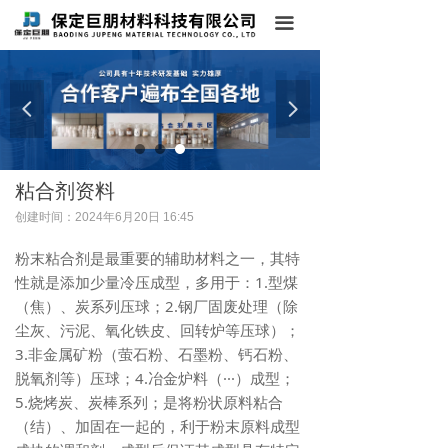
首页
끀
关于我们
넳
넲
产品中心
案例展示
粘合剂资料
新闻中心
创建时间：
2024年6月20日
16:45
在线留言
粉末粘合剂是最重要的辅助材料之一，其特
性就是添加少量冷压成型，多用于：1.型煤
联系我们
（焦）、炭系列压球；2.钢厂固废处理（除
尘灰、污泥、氧化铁皮、回转炉等压球）；
3.非金属矿粉（萤石粉、石墨粉、钙石粉、
脱氧剂等）压球；4.冶金炉料（···）成型；
5.烧烤炭、炭棒系列；是将粉状原料粘合
（结）、加固在一起的，利于粉末原料成型