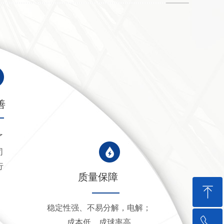
善
了
司
行
质量保障
ꁸ
稳定性强、不易分解，电解；
ꂅ
回到顶部
成本低，成球率高