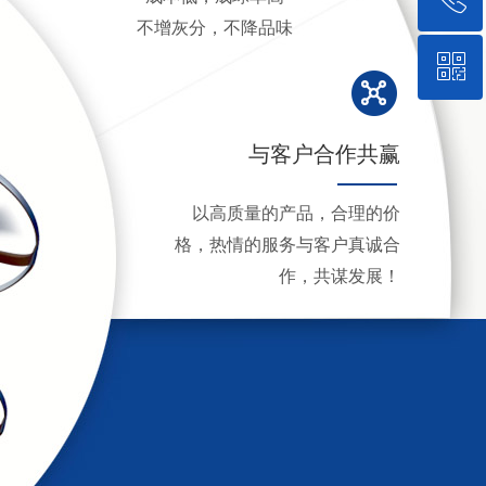
不增灰分，不降品味
降热量低，副作用极少
ꀥ
15720188222
微信二维码
与客户合作共赢
以高质量的产品，合理的价
格，热情的服务与客户真诚合
作，共谋发展！