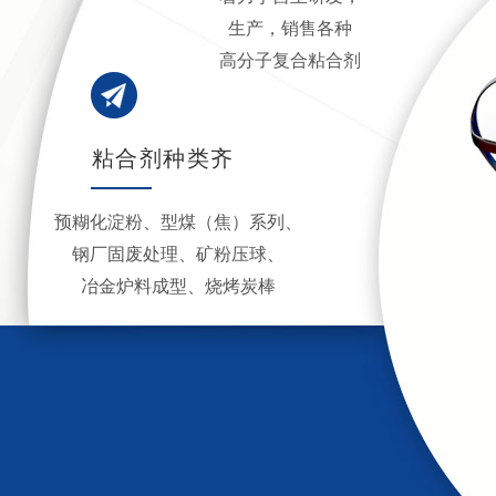
生产，销售
各种
高分子
复合粘合剂
粘合剂种类齐
全
预糊化淀粉、
型煤（焦）系列、
钢厂固废处理、
矿粉压球、
冶金炉料成型、烧烤炭棒