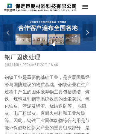
首页
끀
关于我们
넳
넲
产品中心
案例展示
钢厂固废处理
新闻中心
创建时间：
2024年6月20日
16:46
在线留言
钢铁工业是重要的基础工业，是发展国民经
济与国防建设的物质基础。钢铁企业在生产
联系我们
过程中产生的固体废弃物主要包括烧结、炼
铁、炼钢及轧钢等系统收集的除尘灰泥、氧
化铁皮、污泥及钢渣、烧结返矿等 、脱硫
灰、电厂粉煤灰、废耐火材料和工业垃圾
等。因此，钢铁工业固体废物综合利用是节
能环保战略性新兴产业的重要组成部分，是