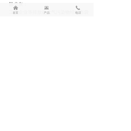
除尘灰：
낀
뀵
끅
工业企业等排放的大气污染物经过布袋
首页
产品
电话
除尘器等除尘设备处理，大部分颗粒物废
气经收集得到的飞灰，其成分与所收集的
颗粒物气体有关，钢铁企业会产生大量除
尘灰、氧化铁皮等等，一般都有很好的利
用价值。环境除尘是为减少环境粉尘污染
所设置的，例如原料装卸、转运等岗位的
除尘，这类除尘灰是环境除尘灰。 一般
来说，环境除尘灰是在常温下聚集的，其
介质粉尘性质无大变化，比较好利用，对
生产基本无危害。
下一篇：
无